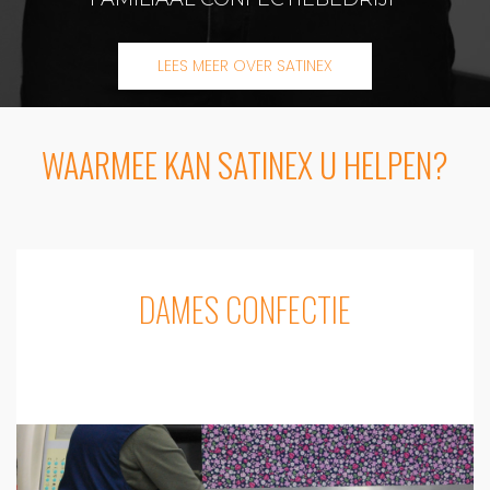
LEES MEER OVER SATINEX
WAARMEE KAN SATINEX U HELPEN?
DAMES CONFECTIE